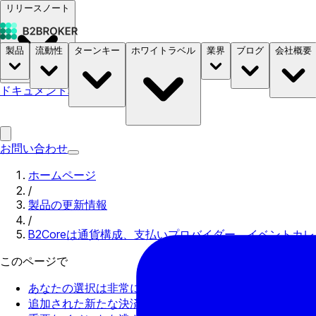
リリースノート
製品
流動性
ターンキー
ホワイトラベル
業界
ブログ
会社概要
ドキュメント
料金
B2STORE
お問い合わせ
ホームページ
/
製品の更新情報
/
B2Coreは通貨構成、支払いプロバイダー、イベント
このページで
あなたの選択は非常に価値のあるものです
追加された新たな決済プロバイダー