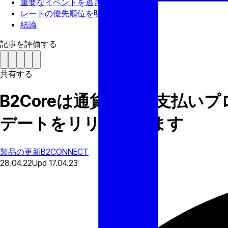
重要なイベントを逃さない
レートの優先順位を明確にする
結論
記事を評価する
共有する
B2Coreは通貨構成、支払
デートをリリースします
製品の更新
B2CONNECT
28.04.22
Upd
17.04.23