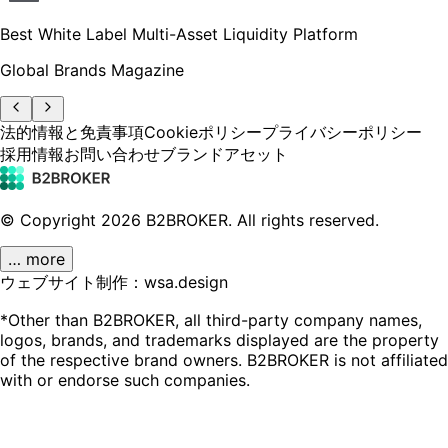
Best White Label Multi-Asset Liquidity Platform
Global Brands Magazine
法的情報と免責事項
Cookieポリシー
プライバシーポリシー
採用情報
お問い合わせ
ブランドアセット
© Copyright
2026
B2BROKER.
All rights reserved.
… more
ウェブサイト制作：wsa.design
*Other than B2BROKER, all third-party company names,
logos, brands, and trademarks displayed are the property
of the respective brand owners. B2BROKER is not affiliated
with or endorse such companies.