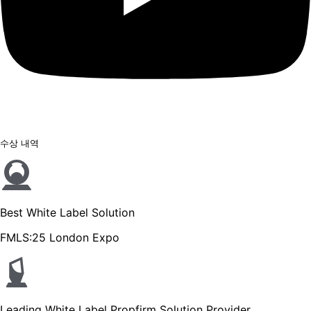
수상 내역
Best White Label Solution
FMLS:25 London Expo
Leading White Label Propfirm Solution Provider