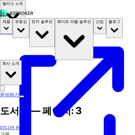
릴리스 노트
제품
유동성
턴키 솔루션
화이트 라벨 솔루션
산업
블로그
문서
요금
B2STORE
회사 소개
문의하기
도서관 — 페이지: 3
미디어 허브
교육