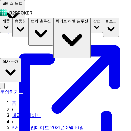
릴리스 노트
제품
유동성
턴키 솔루션
화이트 라벨 솔루션
산업
블로그
문서
요금
B2STORE
회사 소개
문의하기
홈
/
제품 업데이트
/
B2CORE 업데이트:2021년 3월 16일