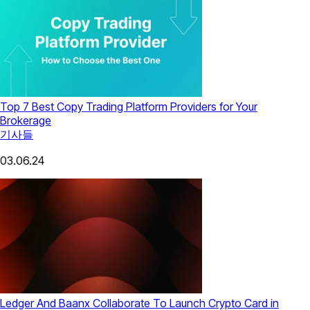
Top 7 Best Copy Trading Platform Providers for Your
Brokerage
기사들
03.06.24
Ledger And Baanx Collaborate To Launch Сrypto Сard in