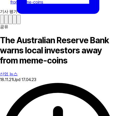
from meme-coins
기사 평가하기
공유
The Australian Reserve Bank
warns local investors away
from meme-coins
산업 뉴스
18.11.21
Upd
17.04.23