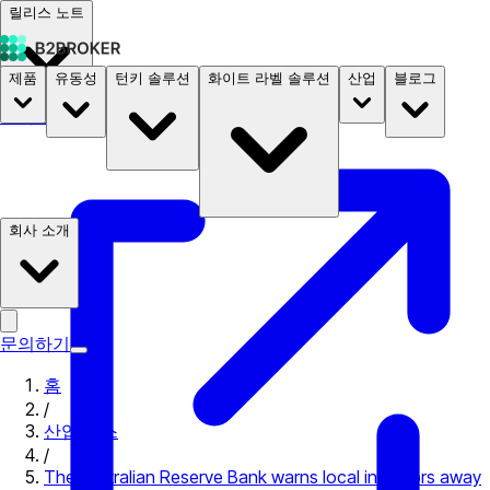
릴리스 노트
제품
유동성
턴키 솔루션
화이트 라벨 솔루션
산업
블로그
문서
요금
B2STORE
회사 소개
문의하기
홈
/
산업 뉴스
/
The Australian Reserve Bank warns local investors away