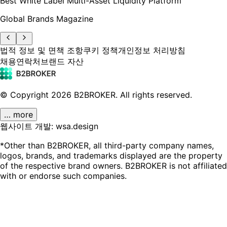
Best White Label Multi-Asset Liquidity Platform
Global Brands Magazine
법적 정보 및 면책 조항
쿠키 정책
개인정보 처리방침
채용
연락처
브랜드 자산
© Copyright
2026
B2BROKER.
All rights reserved.
… more
웹사이트 개발: wsa.design
*Other than B2BROKER, all third-party company names,
logos, brands, and trademarks displayed are the property
of the respective brand owners. B2BROKER is not affiliated
with or endorse such companies.