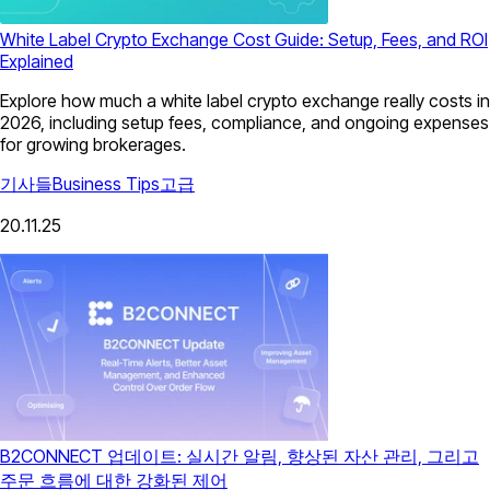
White Label Crypto Exchange Cost Guide: Setup, Fees, and ROI
Explained
Explore how much a white label crypto exchange really costs in
2026, including setup fees, compliance, and ongoing expenses
for growing brokerages.
기사들
Business Tips
고급
20.11.25
B2CONNECT 업데이트: 실시간 알림, 향상된 자산 관리, 그리고
주문 흐름에 대한 강화된 제어