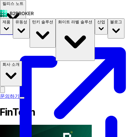
릴리스 노트
제품
유동성
턴키 솔루션
화이트 라벨 솔루션
산업
블로그
문서
요금
B2STORE
회사 소개
문의하기
FinTech