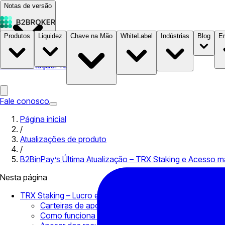
Notas de versão
Produtos
Liquidez
Chave na Mão
WhiteLabel
Indústrias
Blog
E
Documentação
Preços
B2STORE
Fale conosco
Página inicial
/
Atualizações de produto
/
B2BinPay’s Última Atualização – TRX Staking e Acesso m
Nesta página
TRX Staking – Lucro enquanto processa as transacções!
Carteiras de apostas
Como funciona o TRX Staking na B2BINPAY