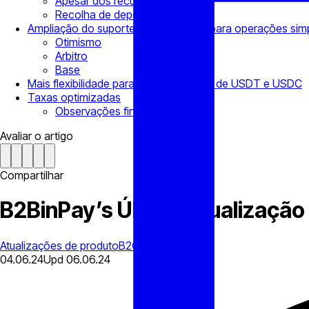
Apesar dos recursos
Recolha de depósitos
Ampliação do suporte de blockchain para operações simp
Otimismo
Arbitro
Base
Mais flexibilidade para as transacções de USDT e USDC
Taxas optimizadas
Observações finais
Avaliar o artigo
Compartilhar
B2BinPay’s Última Atualização
Atualizações de produto
B2CONNECT
04.06.24
Upd
06.06.24