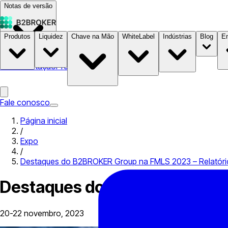
Notas de versão
Produtos
Liquidez
Chave na Mão
WhiteLabel
Indústrias
Blog
E
Documentação
Preços
B2STORE
Fale conosco
Página inicial
/
Expo
/
Destaques do B2BROKER Group na FMLS 2023 – Relatóri
Destaques do B2BROKER Group
20-22 novembro, 2023