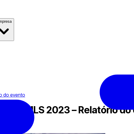
mpresa
o do evento
 na FMLS 2023 – Relatório do