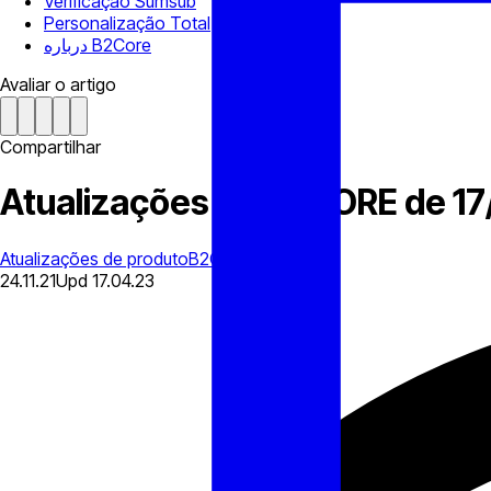
Verificação Sumsub
Personalização Total
درباره B2Core
Avaliar o artigo
Compartilhar
Atualizações da B2CORE de 17
Atualizações de produto
B2CONNECT
24.11.21
Upd
17.04.23