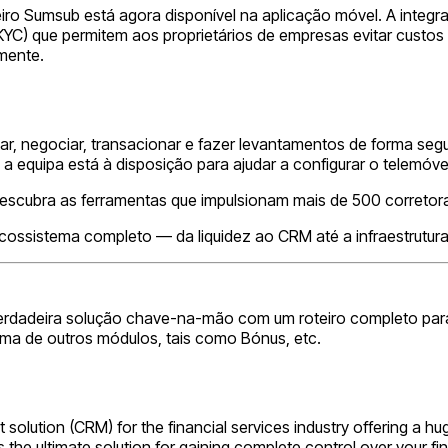
eiro Sumsub está agora disponível na aplicação móvel. A int
YC) que permitem aos proprietários de empresas evitar custos
mente.
ar, negociar, transacionar e fazer levantamentos de forma segur
 a equipa está à disposição para ajudar a configurar o telemóv
escubra as ferramentas que impulsionam mais de 500 corretor
cossistema completo — da liquidez ao CRM até a infraestrutur
erdadeira solução chave-na-mão com um roteiro completo para
ama de outros módulos, tais como Bónus, etc.
lution (CRM) for the financial services industry offering a huge
is the ultimate solution for gaining complete control over your f