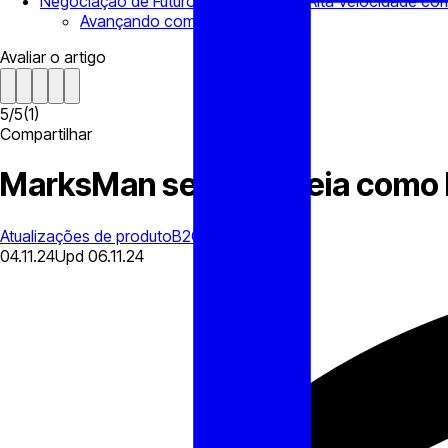
Negociação de Futuros Perpétuos de Alta Velocidade c
Avançando com o B2CONNECT
Avaliar o artigo
5
/
5
(
1
)
Compartilhar
MarksMan se Renomeia como 
Atualizações de produto
B2CONNECT
04.11.24
Upd
06.11.24