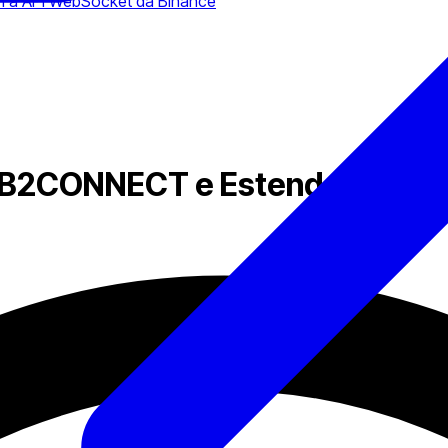
om a API WebSocket da Binance
B2CONNECT e Estende Opções