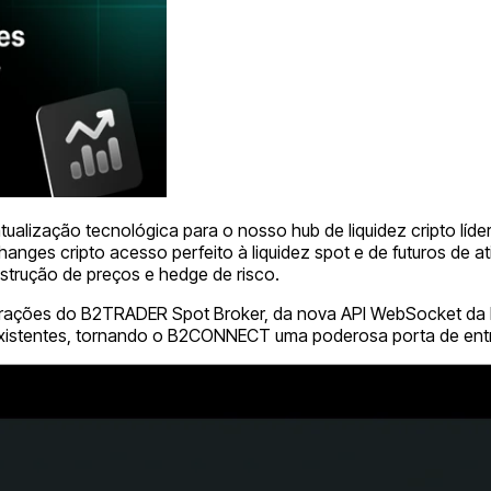
ualização tecnológica para o nosso hub de liquidez cripto lí
 cripto acesso perfeito à liquidez spot e de futuros de ativo
trução de preços e hedge de risco.
ntegrações do B2TRADER Spot Broker, da nova API WebSocket da
tentes, tornando o B2CONNECT uma poderosa porta de entrada p