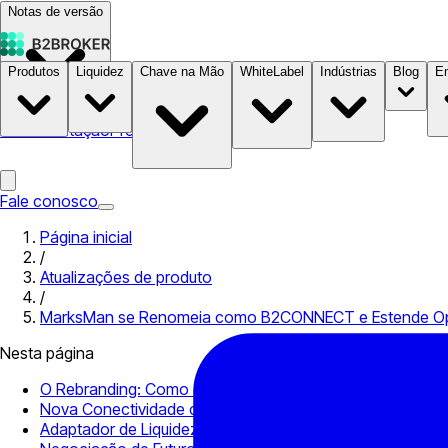
Notas de versão
Produtos
Liquidez
Chave na Mão
WhiteLabel
Indústrias
Blog
E
Documentação
Preços
B2STORE
Fale conosco
Página inicial
/
Atualizações de produto
/
MarksMan se Renomeia como B2CONNECT e Estende Op
Nesta página
O Rebranding: Como o MarksMan se tornou B2CONNEC
Nova Conectividade com a Plataforma de Corretagem 
Adaptador de Liquidez Completo para o Crypto.com