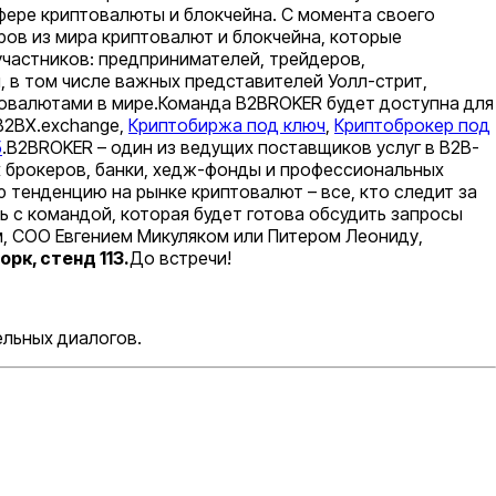
фере криптовалюты и блокчейна. С момента своего
оров из мира криптовалют и блокчейна, которые
участников: предпринимателей, трейдеров,
, в том числе важных представителей Уолл-стрит,
птовалютами в мире.Команда B2BROKER будет доступна для
B2BX.exchange,
Криптобиржа под ключ
,
Криптоброкер под
5
.B2BROKER – один из ведущих поставщиков услуг в B2B-
 брокеров, банки, хедж-фонды и профессиональных
 тенденцию на рынке криптовалют – все, кто следит за
 с командой, которая будет готова обсудить запросы
м, COO Евгением Микуляком или Питером Леониду,
рк, стенд 113.
До встречи!
ельных диалогов.