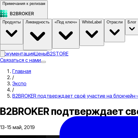
Примечания к релизам
Продукты
Ликвидность
«Под ключ»
WhiteLabel
Отрасли
Блог
Документация
Цены
B2STORE
Связаться с нами
Главная
/
Экспо
/
B2BROKER подтверждает своё участие на блокчейн-
B2BROKER подтверждает сво
13-15 май, 2019