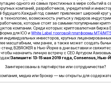
путацию одного из самых престижных в мире событий в с
 крупных компаний, разработчиков, учредителей и инвест
ё будущего.Каждый год саммит привлекает широкий круг 
н в технологию, возможность учиться у лидеров индустрии
азработчиков, которые стоят за самыми популярными кри
дуктов компании. Среди которых: криптовалютная биржа 
тформа для ICO и
White Label торговой платформы MT4/MT
ая индивидуальных инвесторов, крупных лицензированных
ее масштабным, чем ранее, а также может создать бычью
стенд B2BROKER в Нью-Йорке в дни выставки и свяжитесь
, чтобы назначить личную встречу с CEO Артуром Азизовы
одаж!
Запишите: 13-15 мая 2019 года, Consensus, Нью-Йо
Заинтересованы в партнёрстве или сотрудничестве?
компания, медиа или брокер — мы открыты для содержат