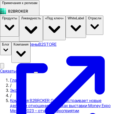
Примечания к релизам
Продукты
Ликвидность
«Под ключ»
WhiteLabel
Отрасли
Документация
Цены
B2STORE
Блог
Компания
Связаться с нами
Главная
/
Экспо
/
Компания B2BROKER Group выстраивает новые
деловые отношения в рамках выставки Money Expo
Mexico 2023 – отчет о мероприятии