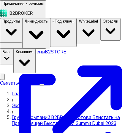
Примечания к релизам
Продукты
Ликвидность
«Под ключ»
WhiteLabel
Отрасли
Документация
Цены
B2STORE
Блог
Компания
Связаться с нами
Главная
/
Экспо
/
Группа Компаний B2BROKER Готова Блистать на
Предстоящей Выставке AIM Summit Dubai 2023