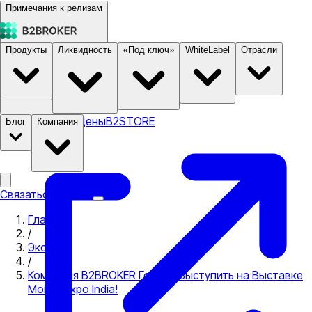
Примечания к релизам
Продукты
Ликвидность
«Под ключ»
WhiteLabel
Отрасли
Документация
Цены
B2STORE
Блог
Компания
Связаться с нами
Главная
/
Экспо
/
Компания B2BROKER Готова Выступить на Выставке
Money Expo India!