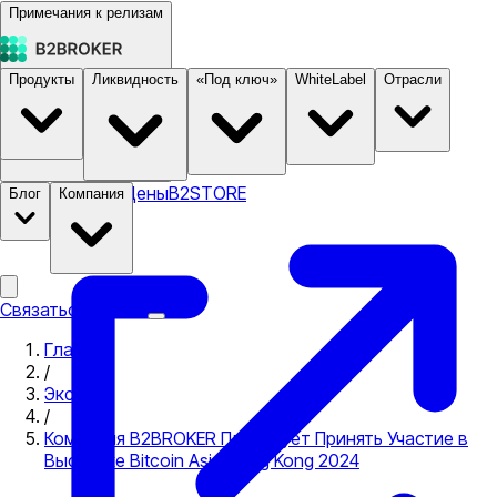
Примечания к релизам
Продукты
Ликвидность
«Под ключ»
WhiteLabel
Отрасли
Документация
Цены
B2STORE
Блог
Компания
Связаться с нами
Главная
/
Экспо
/
Компания B2BROKER Планирует Принять Участие в
Выставке Bitcoin Asia Hong Kong 2024