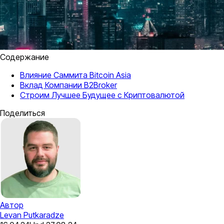
Содержание
Влияние Саммита Bitcoin Asia
Вклад Компании B2Broker
Строим Лучшее Будущее с Криптовалютой
Поделиться
Автор
Levan Putkaradze