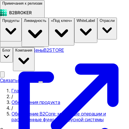
Примечания к релизам
Продукты
Ликвидность
«Под ключ»
WhiteLabel
Отрасли
Документация
Цены
B2STORE
Блог
Компания
Связаться с нами
Главная
/
Обновления продукта
/
Обновление B2Core: массовые операции и
расширенные функции бонусной системы