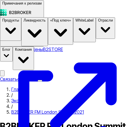
Примечания к релизам
Продукты
Ликвидность
«Под ключ»
WhiteLabel
Отрасли
Документация
Цены
B2STORE
Блог
Компания
Связаться с нами
Главная
/
Экспо
/
B2BROKER FM London Summit 2021
B2BROKER FM London Summit