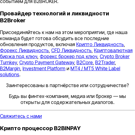
событием для B2BROKER.
Провайдер технологий и ликвидности
B2Broker
Присоединяйтесь к нам на этом мероприятии, где наша
команда будет готова обсудить все последние
обновления продуктов, включая
Крипто Ликвидность
,
Форекс Ликвидность
,
CFD Ликвидность
,
Криптовалютная
биржа под ключ
,
Форекс брокер под ключ
,
Crypto Broker
Turnkey
,
Crypto Payment Gateway
,
B2Core
,
B2Trader
,
B2Margin
,
Investment Platform
и
MT4 / MT5 White Label
solutions
.
Заинтересованы в партнёрстве или сотрудничестве?
Будь вы финтех-компания, медиа или брокер — мы
открыты для содержательных диалогов.
Свяжитесь с нами
Крипто процессор B2BINPAY