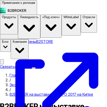
Примечания к релизам
Продукты
Ликвидность
«Под ключ»
WhiteLabel
Отрасли
Документация
Цены
B2STORE
Блог
Компания
Связаться с нами
Главная
/
Экспо
/
B2BROKER на выставке iFXEXPO 2017 на Кипре
B2BROKER на выставке