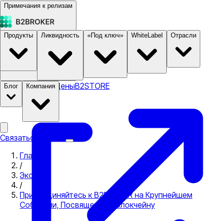
Примечания к релизам
Продукты
Ликвидность
«Под ключ»
WhiteLabel
Отрасли
Документация
Цены
B2STORE
Блог
Компания
Связаться с нами
Главная
/
Экспо
/
Присоединяйтесь к B2BROKER на Крупнейшем
Собрании, Посвященном Блокчейну