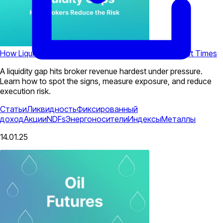
How Liquidity Gaps Erode Broker Revenue at the Worst Times
A liquidity gap hits broker revenue hardest under pressure.
Learn how to spot the signs, measure exposure, and reduce
execution risk.
Статьи
Ликвидность
Фиксированный
доход
Акции
NDFs
Энергоносители
Индексы
Металлы
14.01.25