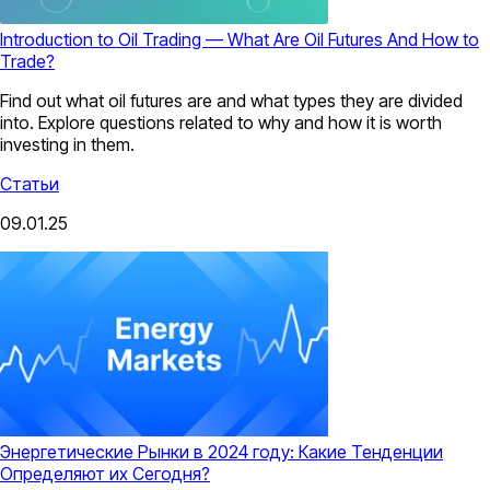
Introduction to Oil Trading — What Are Oil Futures And How to
Trade?
Find out what oil futures are and what types they are divided
into. Explore questions related to why and how it is worth
investing in them.
Статьи
09.01.25
Энергетические Рынки в 2024 году: Какие Тенденции
Определяют их Сегодня?