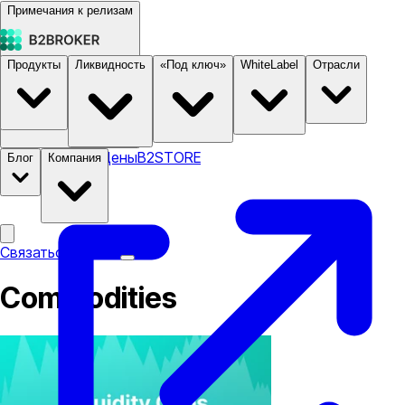
Примечания к релизам
Продукты
Ликвидность
«Под ключ»
WhiteLabel
Отрасли
Документация
Цены
B2STORE
Блог
Компания
Связаться с нами
Commodities