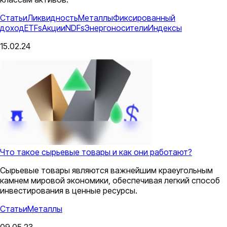
Статьи
Ликвидность
Металлы
Фиксированный
доход
ETFs
Акции
NDFs
Энергоносители
Индексы
15.02.24
Что такое сырьевые товары и как они работают?
Сырьевые товары являются важнейшим краеугольным
камнем мировой экономики, обеспечивая легкий способ
инвестирования в ценные ресурсы.
Статьи
Металлы
09.05.23