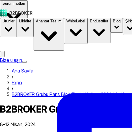
Sürüm notları
Ürünler
Likidite
Anahtar Teslim
WhiteLabel
Endüstriler
Blog
Şirk
Dokümantasyon
Fiyatlandırma
B2STORE
Bize ulaşın
Ana Sayfa
/
Expo
/
B2BROKER Grubu Paris Blok Zinciri Haftası 2024 için Hazır
B2BROKER Grubu Paris Blok Zinc
8-12 Nisan, 2024