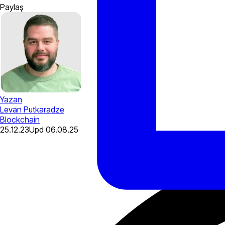
Paylaş
Yazan
Levan Putkaradze
Blockchain
25.12.23
Upd
06.08.25