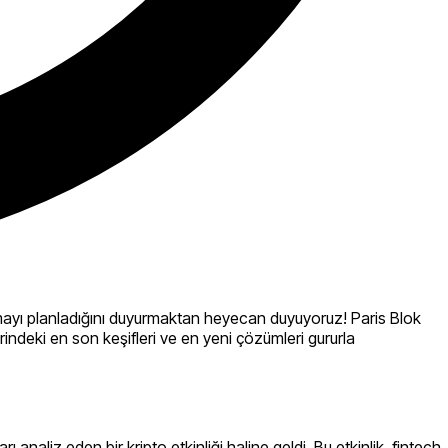
mayı planladığını duyurmaktan heyecan duyuyoruz! Paris Blok
ndeki en son keşifleri ve en yeni çözümleri gururla
ı analiz eden bir kripto etkinliği haline geldi. Bu etkinlik, fintech