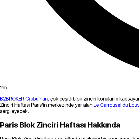
2
m
B2BROKER Grubu’nun,
çok çeşitli blok zinciri konularını kapsayan
Zinciri Haftası Paris’in merkezinde yer alan
Le Carrousel du Lou
sergileyecek.
Paris Blok Zinciri Haftası Hakkında
Paris Blok Zinciri Haftası, son yıllarda etkileyici bir konuşmacı kad