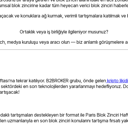
l blok zincirine kadar tüm heyecan verici blok zinciri haberleri
nı açacak ve konuklara ağ kurmak, verimli tartışmalara katılmak ve 
Ortaklık veya iş birliğiyle ilgileniyor musunuz?
ech, medya kuruluşu veya aracı olun — biz anlamlı görüşmelere aç
ftası’na tekrar katılıyor. B2BROKER grubu, önde gelen
kripto likidi
in sektördeki en son teknolojilerden yararlanmayı hedefliyoruz. 
 tartışacak!
klı tartışmaları destekleyen bir format ile Paris Blok Zinciri Haf
n uzmanlarıyla en son blok zinciri konularını tartışma fırsatı yak