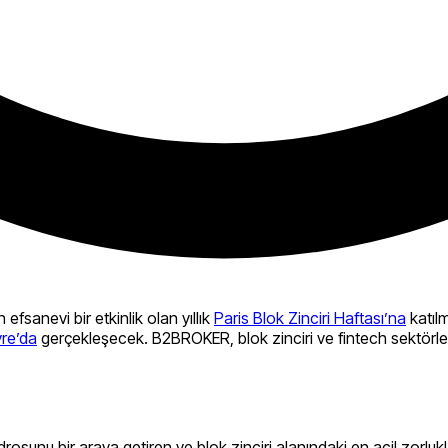
 efsanevi bir etkinlik olan yıllık
Paris Blok Zinciri Haftası’na
katıl
vre’da
gerçekleşecek. B2BROKER, blok zinciri ve fintech sektörleri
rosunu bir araya getiren ve blok zinciri alanındaki en acil zorluklar