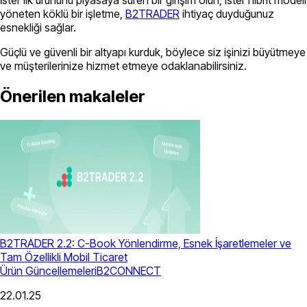
İster ilk ürününü piyasaya süren bir girişim olun, ister hibrit modeli
yöneten köklü bir işletme,
B2TRADER
ihtiyaç duyduğunuz
esnekliği sağlar.
Güçlü ve güvenli bir altyapı kurduk, böylece siz işinizi büyütmeye
ve müşterilerinize hizmet etmeye odaklanabilirsiniz.
Önerilen makaleler
B2TRADER 2.2: C-Book Yönlendirme, Esnek İşaretlemeler ve
Tam Özellikli Mobil Ticaret
Ürün Güncellemeleri
B2CONNECT
22.01.25