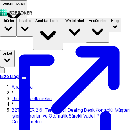
Sürüm notları
Ürünler
Likidite
Anahtar Teslim
WhiteLabel
Endüstriler
Blog
Dokümantasyon
Fiyatlandırma
B2STORE
Şirket
Bize ulaşın
Ana Sayfa
/
Ürün güncellemeleri
/
B2TRADER 2.6: Tam Yetkili Dealing Desk Kontrolü, Müşteri
İşlem Raporları ve Otomatik Sürekli Vadeli Piyasa
Güncellemeleri