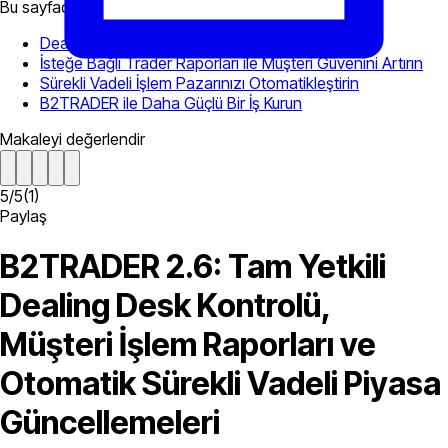
Bu sayfada
Dealing Desk ile Tam Kontrolü Ele Alın
İsteğe Bağlı Trader Raporları ile Müşteri Güvenini Artırın
Sürekli Vadeli İşlem Pazarınızı Otomatikleştirin
B2TRADER ile Daha Güçlü Bir İş Kurun
Makaleyi değerlendir
5
/
5
(
1
)
Paylaş
B2TRADER 2.6: Tam Yetkili
Dealing Desk Kontrolü,
Müşteri İşlem Raporları ve
Otomatik Sürekli Vadeli Piyasa
Güncellemeleri