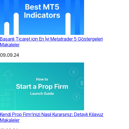
Başarılı Ticaret için En İyi Metatrader 5 Göstergeleri
Makaleler
09.09.24
Kendi Prop Firm’inizi Nasıl Kurarsınız: Detaylı Kılavuz
Makaleler