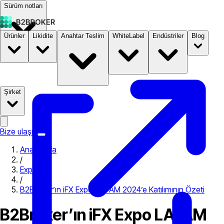
Sürüm notları
Ürünler
Likidite
Anahtar Teslim
WhiteLabel
Endüstriler
Blog
Dokümantasyon
Fiyatlandırma
B2STORE
Şirket
Bize ulaşın
Ana Sayfa
/
Expo
/
B2Broker’ın iFX Expo LATAM 2024’e Katılımının Özeti
B2Broker’ın iFX Expo LATAM