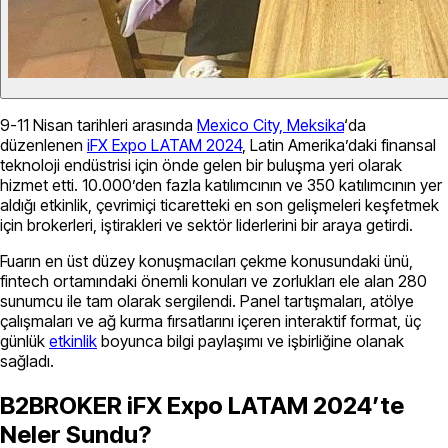
9-11 Nisan tarihleri arasında
Mexico City, Meksika
‘da
düzenlenen
iFX Expo LATAM 2024
, Latin Amerika’daki finansal
teknoloji endüstrisi için önde gelen bir buluşma yeri olarak
hizmet etti. 10.000’den fazla katılımcının ve 350 katılımcının yer
aldığı etkinlik, çevrimiçi ticaretteki en son gelişmeleri keşfetmek
için brokerleri, iştirakleri ve sektör liderlerini bir araya getirdi.
Fuarın en üst düzey konuşmacıları çekme konusundaki ünü,
fintech ortamındaki önemli konuları ve zorlukları ele alan 280
sunumcu ile tam olarak sergilendi. Panel tartışmaları, atölye
çalışmaları ve ağ kurma fırsatlarını içeren interaktif format, üç
günlük
etkinlik
boyunca bilgi paylaşımı ve işbirliğine olanak
sağladı.
B2BROKER iFX Expo LATAM 2024’te
Neler Sundu?