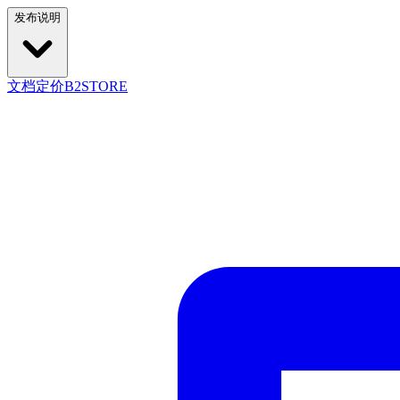
发布说明
文档
定价
B2STORE