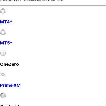
MT4*
MT5*
OneZero
Prime XM