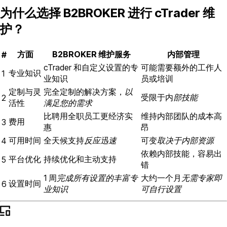
为什么选择 B2BROKER 进行 cTrader 维
护？
方面
B2BROKER 维护服务
内部管理
#
cTrader 和自定义设置的专
可能需要额外的工作人
专业知识
1
业知识
员或培训
定制与灵
完全定制的解决方案，
以
受限于内
部技能
2
活性
满足您的需求
比聘用全职员工更经济实
维持内部团队的成本高
费用
3
惠
昂
可用时间
全天候支持
反应迅速
可变
取决于内部资源
4
依赖内部技能，容易出
平台优化
持续优化和主动支持
5
错
1 周
完成所有设置的丰富专
大约一个月
无需专家即
设置时间
6
业知识
可自行设置