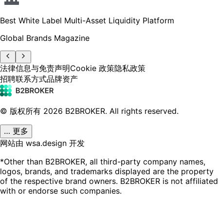
Best White Label Multi-Asset Liquidity Platform
Global Brands Magazine
法律信息与免责声明
Cookie 政策
隐私政策
招聘
联系方式
品牌资产
© 版权所有
2026
B2BROKER.
All rights reserved.
… 更多
网站由 wsa.design 开发
*Other than B2BROKER, all third-party company names,
logos, brands, and trademarks displayed are the property
of the respective brand owners. B2BROKER is not affiliated
with or endorse such companies.