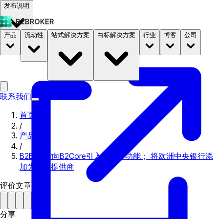
发布说明
产品
流动性
站式解决方案
白标解决方案
行业
博客
公司
文档
定价
B2STORE
联系我们
首页
/
产品更新
/
B2Broker向B2Core引入了更多功能； 将欧洲中央银行添
加为利率提供商
评价文章
分享