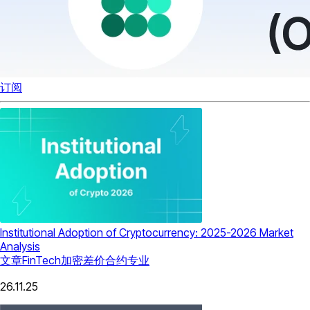
订阅
Institutional Adoption of Cryptocurrency: 2025-2026 Market
Analysis
文章
FinTech
加密差价合约
专业
26.11.25