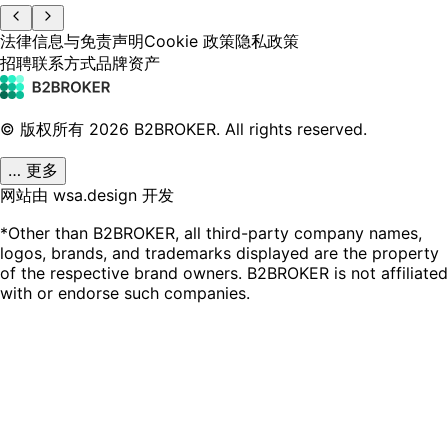
法律信息与免责声明
Cookie 政策
隐私政策
招聘
联系方式
品牌资产
© 版权所有
2026
B2BROKER.
All rights reserved.
… 更多
网站由 wsa.design 开发
*Other than B2BROKER, all third-party company names,
logos, brands, and trademarks displayed are the property
of the respective brand owners. B2BROKER is not affiliated
with or endorse such companies.