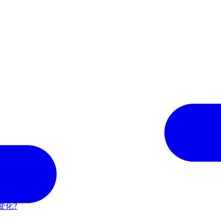
响市场价格?
么变化?