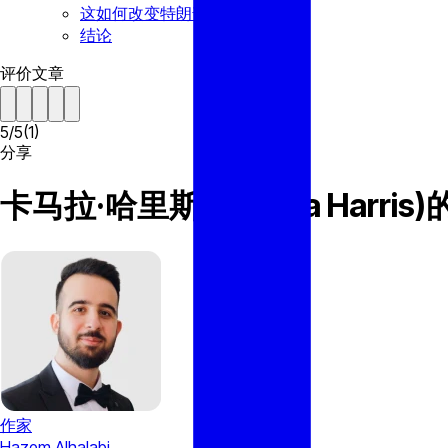
这如何改变特朗普的胜算?
结论
评价文章
5
/
5
(
1
)
分享
卡马拉·哈里斯(Kamala Har
作家
Hazem Alhalabi