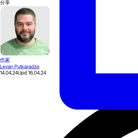
分享
作家
Levan Putkaradze
14.04.24
Upd
16.04.24