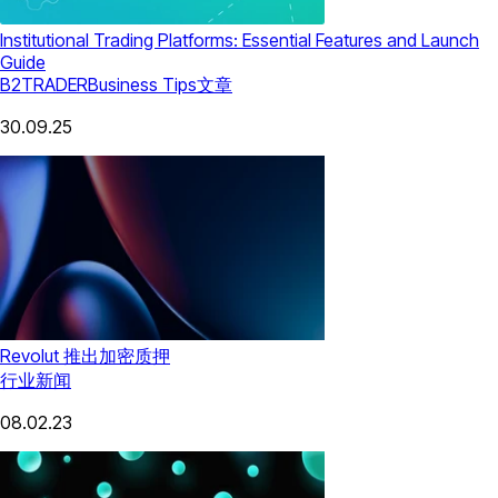
Institutional Trading Platforms: Essential Features and Launch
Guide
B2TRADER
Business Tips
文章
30.09.25
Revolut 推出加密质押
行业新闻
08.02.23