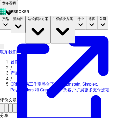
发布说明
产品
流动性
站式解决方案
白标解决方案
行业
博客
公司
文档
定价
B2STORE
联系我们
首页
/
产品更新
/
CRM 交易工作室整合了 Ikajo, Einstein, Simplex,
PayRetailers 和 GreenBox，为客户扩展更多支付选项
评价文章
分享