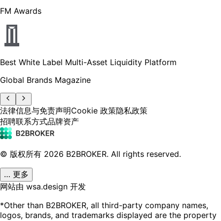
FM Awards
Best White Label Multi-Asset Liquidity Platform
Global Brands Magazine
法律信息与免责声明
Cookie 政策
隐私政策
招聘
联系方式
品牌资产
© 版权所有
2026
B2BROKER.
All rights reserved.
… 更多
网站由 wsa.design 开发
*Other than B2BROKER, all third-party company names,
logos, brands, and trademarks displayed are the property