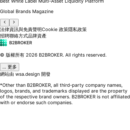
Best White Label Multi-Asset Liquidity Platform
Global Brands Magazine
法律資訊與免責聲明
Cookie 政策
隱私政策
招聘
聯絡方式
品牌資產
© 版權所有
2026
B2BROKER.
All rights reserved.
… 更多
網站由 wsa.design 開發
*Other than B2BROKER, all third-party company names,
logos, brands, and trademarks displayed are the property
of the respective brand owners. B2BROKER is not affiliated
with or endorse such companies.