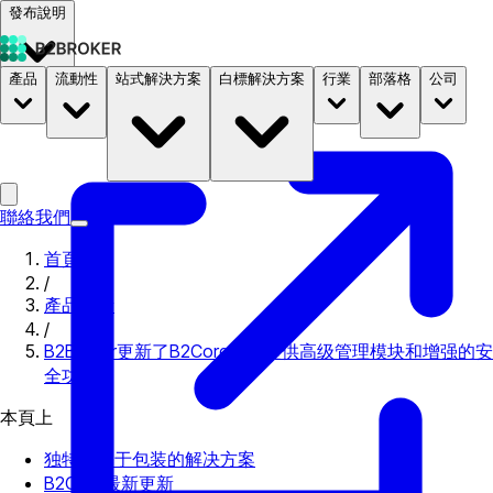
發布說明
產品
流動性
站式解決方案
白標解決方案
行業
部落格
公司
文件
定價
B2STORE
聯絡我們
首頁
/
產品更新
/
B2Broker更新了B2Core，以提供高级管理模块和增强的安
全功能
本頁上
独特的基于包装的解决方案
B2Core最新更新