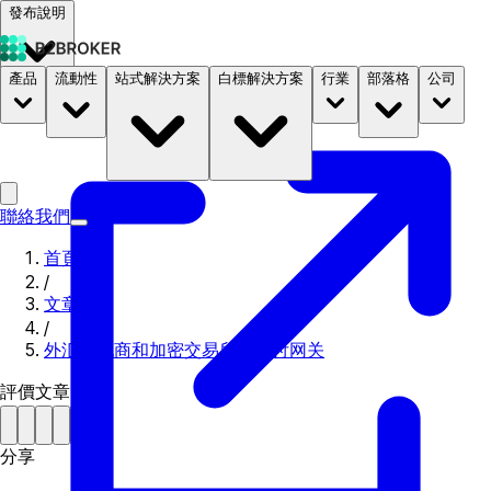
發布說明
產品
流動性
站式解決方案
白標解決方案
行業
部落格
公司
文件
定價
B2STORE
聯絡我們
首頁
/
文章
/
外汇经纪商和加密交易所的支付网关
評價文章
分享