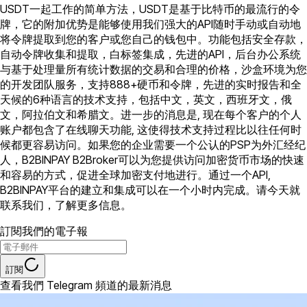
USDT一起工作的简单方法，USDT是基于比特币的最流行的令
牌，它的附加优势是能够使用我们强大的API随时手动或自动地
将令牌提取到您的客户或您自己的钱包中。功能包括安全存款，
自动令牌收集和提取，白标签集成，先进的API，后台办公系统
与基于处理量所有统计数据的交易和合理的价格，沙盒环境为您
的开发团队服务，支持888+硬币和令牌，先进的实时报告和全
天候的6种语言的技术支持，包括中文，英文，西班牙文，俄
文，阿拉伯文和希腊文。进一步的消息是, 现在每个客户的个人
账户都包含了在线聊天功能, 这使得技术支持过程比以往任何时
候都更容易访问。如果您的企业需要一个公认的PSP为外汇经纪
人，B2BINPAY B2Broker可以为您提供访问加密货币市场的快速
和容易的方式，促进全球加密支付地进行。通过一个API,
B2BINPAY平台的建立和集成可以在一个小时内完成。请今天就
联系我们，了解更多信息。
訂閱我們的電子報
訂閱
查看我們 Telegram 頻道的最新消息