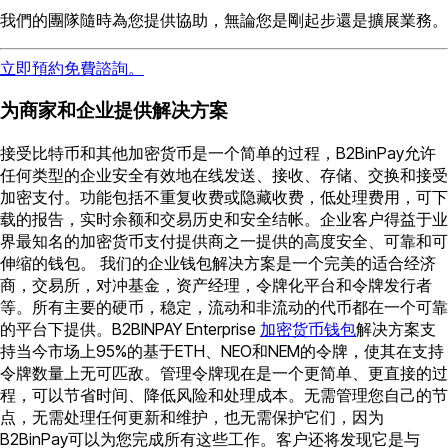
我們的團隊隨時為您提供協助，無論您是剛起步還是擴展業務。
立即預約免費諮詢。
为商家和企业提供解决方案
接受比特币和其他加密货币是一个简单的过程，B2BinPay允许
任何类型的企业安全有效地在线发送、接收、存储、交换和接受
加密支付。功能包括不重复收费或隐藏收费，低处理费用，可下
载的报告，实时余额和交易历史和安全结帐。企业客户得益于业
界最知名的加密货币支付提供商之一提供的高度安全、可靠和可
伸缩的钱包。 我们的企业钱包解决方案是一个完美的适合经济
商，交易所，对冲基金，资产经理，令牌化平台和令牌发行者
等。所有主要的硬币，稳定，流动和非流动的代币都在一个可靠
的平台下提供。B2BINPAY Enterprise
加密货币钱包
解决方案支
持当今市场上95%的基于ETH、NEO和NEM的令牌，使其在支持
令牌数量上无可匹敌。管理令牌现在是一个更简单、更直接的过
程，可以节省时间、降低风险和处理成本。无需管理您自己的节
点，无需处理任何更新和维护，也无需保护它们，因为
B2BinPay可以为您完成所有这些工作。客户还将发现它是与