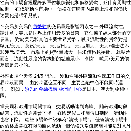
性高的市場會經歷許多單位報價變化和價格變動，並伴有周期性
回調。 在低流動性市場中，價格在短時間內急劇上漲和報價快
速變化是很常見的。
在交易所交易的
貨幣對
的交易量是影響因素之一 外匯流動性。
請注意，美元是世界上使用最多的貨幣，它佔據了絕大部分的交
易量。 對於美元和其他主要世界貨幣，最具流動性的貨幣對是
歐元/美元、英鎊/美元、美元/日元、美元/加元、美元/瑞士法郎
和澳元/美元。 市場上的貨幣量越大，供求價格越接近。 就點差
而言，流動性最強的貨幣對的點差最小。 例如，歐元/美元的價
差總是最小的。
外匯市場全天候 24/5 開放。 波動性和外匯流動性因工作日的交
易時段而異。 由於時區位置不同，主要金融中心不能同時運
作。 例如，
領先的金融機構 亞洲的中心
是日本、澳大利亞和中
國。
當美國和歐洲市場開市時，交易活動達到高峰。 隨著歐洲時段
結束，流動性通常會下降。 在國定假日和節假日期間，流動性
也會下降。 這些市場條件被稱為“清淡市場”。 儘管清淡市場中
的價格通常在有限範圍內波動，但價格異常值偶爾可能是對意外