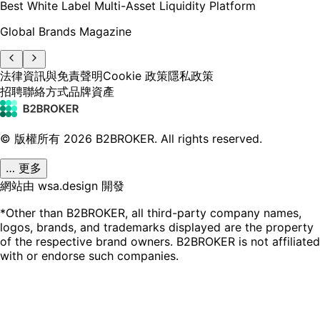
Best White Label Multi-Asset Liquidity Platform
Global Brands Magazine
法律資訊與免責聲明
Cookie 政策
隱私政策
招聘
聯絡方式
品牌資產
© 版權所有
2026
B2BROKER.
All rights reserved.
… 更多
網站由 wsa.design 開發
*Other than B2BROKER, all third-party company names,
logos, brands, and trademarks displayed are the property
of the respective brand owners. B2BROKER is not affiliated
with or endorse such companies.