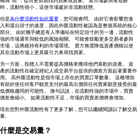
稱為“高”，從而更容易找到買家或賣家。 當市場參與者短缺
時，流動性很小，這使市場處於非流動狀態。
但是
為什麼流動性如此重要
，您可能會問。 由於它會影響您進
入和退出頭寸的速度，因此外匯流動性被認為是整個系統的核心
部分。 由於幾乎總是有人準備站在特定頭寸的另一邊，流動性
強的市場通常與較低的風險相關。 可能會鼓勵更多交易者參與
市場，這將維持有利的市場環境。 賣方無需降低資產價格以使
其在流動市場上更具吸引力來尋找買家。
另一方面，投標人不需要提高價格來獲得他們喜歡的資產。 資
產的流動性在確定經紀人或交易平台提供的價差方面起著重要作
用。 高外匯流動性是指市場上存在的買賣訂單數量。 這種增加
有助於使任何客戶願意支付的最高出價與任何賣家願意接受的最
低價格趨同的可能性。 換句話說，在流動性強的市場中，買賣
價差會縮小。 如果流動性不足，市場的買賣差價將會增加。
現在您對外匯流動性有了更多了解，您可以繼續閱讀以了解交易
量。
什麼是交易量？