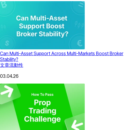
Can Multi-Asset Support Across Multi-Markets Boost Broker
Stability?
文章
流動性
03.04.26