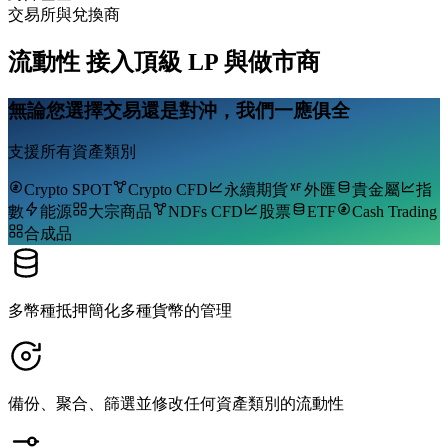
交易所與兌換商
流動性
接入頂級 LP 與做市商
無論您選擇交易還是對沖，我們一應俱全
支援所有資產類別
Crypto SPOT
Crypto CFD
永續期貨
外匯
貴金屬
指
數
能源
大宗商品
NDFs CFD
股票
ETF
Cash Trading
合成品
多幣種抵押簡化多種貨幣的管理
備份、聚合、篩選並修改任何資產類別的流動性