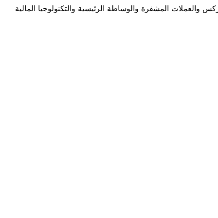
انضم إلى مجتمعنا وابقَ على اطلاع بأحدث الابتكارات في صناعة