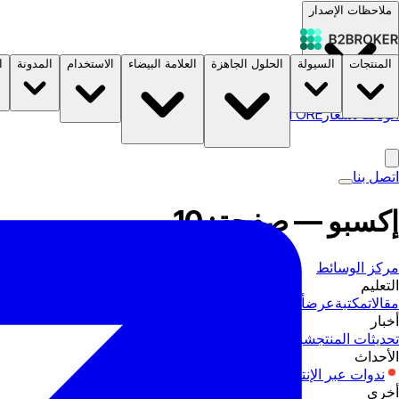
ملاحظات الإصدار
ة
المدونة
الاستخدام
العلامة البيضاء
الحلول الجاهزة
السيولة
المنتجات
B2STORE
الأسعار
الوثائق
اتصل بنا
إكسبو — صفحة: 10
مركز الوسائط
التعليم
أدلة المنتجات
عرض
مكتبة
مقالات
أخبار
صناعة
شركات
تحديثات المنتج
الأحداث
إكسبو
ندوات عبر الإنترنت
أخرى