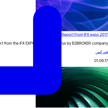
Video Report From IFX expo 2017
port from the iFX EXPO 2017 from Cyprus by B2BROKER company!
فوركس
01.06.17