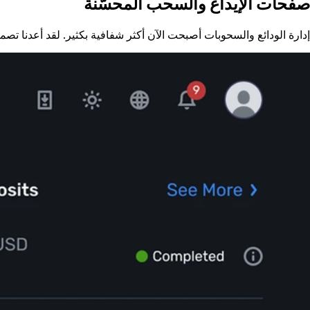
صفحات الإيداع والسحب المحسّنة
إدارة الودائع والسحوبات أصبحت الآن أكثر شفافية بكثير. لقد أعدنا تص