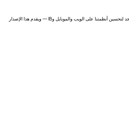
في وقت سابق من هذا العام، نحن متحمسون للإعلان عن وصول B2CORE 18! لقد عملنا بجد لتحسين أنظمتنا على الويب والموبايل وIB — ويقدم هذا الإصدار