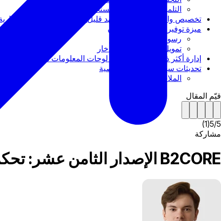
التلميحات التفاعلية للمستخدمين الجدد
تخصيص واجهة المستخدم بجهد قليل — منصتك، علامتك التجارية
ميزة توفير أفضل للنمو المرن
رسوم الاسترداد المبكر
تمويل أسهل لخطط الادخار
إدارة أكثر ذكاءً للأدوات لجعل لوحات المعلومات أنظف
تحديثات سهلة للبيانات الشخصية
الملاحظات النهائية
قيّم المقال
)
1
(
5
/
5
مشاركة
B2CORE الإصدار الثامن عشر: تحكم أفضل في المعاملات، انضمام سلس وأسهل للعلامة التجارية