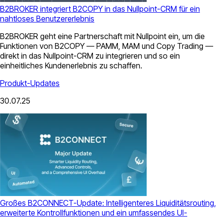
B2BROKER integriert B2COPY in das Nullpoint-CRM für ein
nahtloses Benutzererlebnis
B2BROKER geht eine Partnerschaft mit Nullpoint ein, um die
Funktionen von B2COPY — PAMM, MAM und Copy Trading —
direkt in das Nullpoint-CRM zu integrieren und so ein
einheitliches Kundenerlebnis zu schaffen.
Produkt-Updates
30.07.25
Großes B2CONNECT-Update: Intelligenteres Liquiditätsrouting,
erweiterte Kontrollfunktionen und ein umfassendes UI-