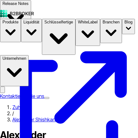
Release Notes
Produkte
Liquidität
Schlüsselfertige
WhiteLabel
Branchen
Blog
Dokumentation
Preise
B2STORE
Unternehmen
Kontaktieren Sie uns
Zuhause
/
Alexander Shishkanov
Alexander