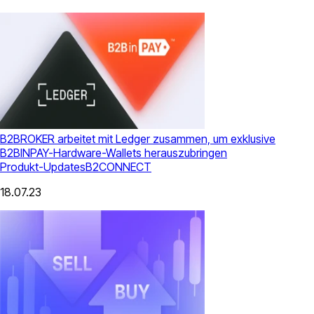
B2BROKER arbeitet mit Ledger zusammen, um exklusive
B2BINPAY-Hardware-Wallets herauszubringen
Produkt-Updates
B2CONNECT
18.07.23