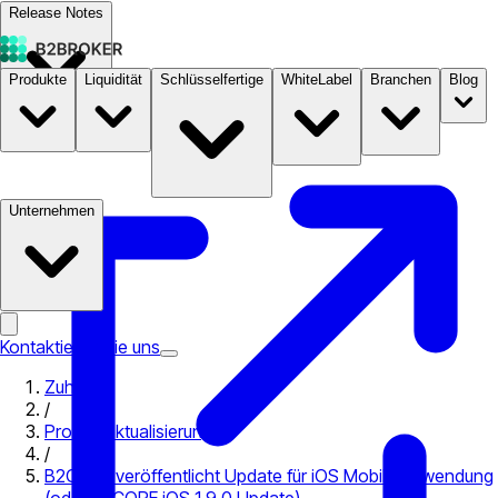
Release Notes
Produkte
Liquidität
Schlüsselfertige
WhiteLabel
Branchen
Blog
Dokumentation
Preise
B2STORE
Unternehmen
Kontaktieren Sie uns
Zuhause
/
Produktaktualisierungen
/
B2CORE veröffentlicht Update für iOS Mobile Anwendung