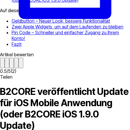
(oder B2CORE iOS 1.9.0 Update)
Auf dieser Seite
Geldbutton – Neuer Look, bessere Funktionalität
Zwei Apple Widgets, um auf dem Laufenden zu bleiben
Pin Code – Schneller und einfacher Zugang zu Ihrem
Konto!
Fazit
Artikel bewerten
0.5
/
5
(
2
)
Teilen
B2CORE veröffentlicht Update
für iOS Mobile Anwendung
(oder B2CORE iOS 1.9.0
Update)