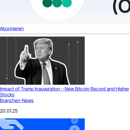
Abonnieren
Impact of Trump Inauguration – New Bitcoin Record and Higher
Stocks
Branchen-News
20.01.25