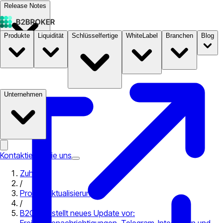
Release Notes
Produkte
Liquidität
Schlüsselfertige
WhiteLabel
Branchen
Blog
Dokumentation
Preise
B2STORE
Unternehmen
Kontaktieren Sie uns
Zuhause
/
Produktaktualisierungen
/
B2CORE stellt neues Update vor: