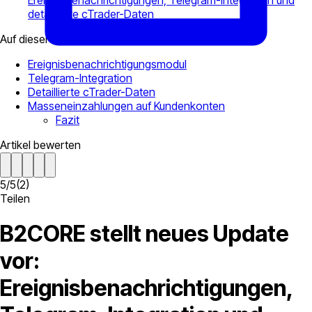
Ereignisbenachrichtigungen, Telegram-Integration und
detaillierte cTrader-Daten
Auf dieser Seite
Ereignisbenachrichtigungsmodul
Telegram-Integration
Detaillierte cTrader-Daten
Masseneinzahlungen auf Kundenkonten
Fazit
Artikel bewerten
5
/
5
(
2
)
Teilen
B2CORE stellt neues Update
vor:
Ereignisbenachrichtigungen,