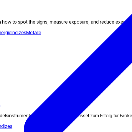
rn how to spot the signs, measure exposure, and reduce executio
nergie
Indizes
Metalle
n
sinstrumente für Trader ist der Schlüssel zum Erfolg für Broke
ndizes