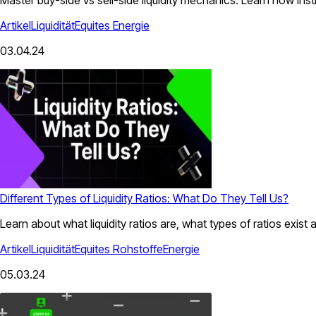
Artikel
Liquidität
Equites
Energie
03.04.24
Different Types of Liquidity Ratios: What Do They Tell Us?
Learn about what liquidity ratios are, what types of ratios exist
Artikel
Liquidität
Equites
Rohstoffe
Energie
05.03.24