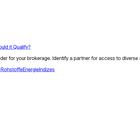
uld it Qualify?
vider for your brokerage. Identify a partner for access to diverse
s
Rohstoffe
Energie
Indizes