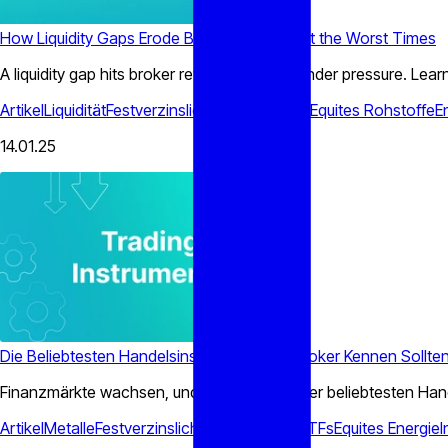
How Liquidity Gaps Erode Broker Revenue at the Worst Times
A liquidity gap hits broker revenue hardest under pressure. Lea
Artikel
Liquidität
Festverzinsliche Wertpapiere
Equites
Rohstoffe
E
14.01.25
Die Beliebtesten Handelsinstrumente, die Broker Kennen Sollte
Finanzmärkte wachsen, und das Anbieten der beliebtesten Handel
Artikel
Metalle
Festverzinsliche Wertpapiere
ETFs
Equites
Energie
I