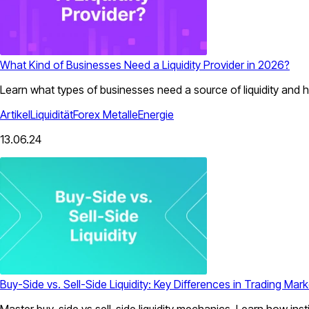
What Kind of Businesses Need a Liquidity Provider in 2026?
Learn what types of businesses need a source of liquidity and ho
Artikel
Liquidität
Forex
Metalle
Energie
13.06.24
Buy-Side vs. Sell-Side Liquidity: Key Differences in Trading Mar
Master buy-side vs sell-side liquidity mechanics. Learn how inst