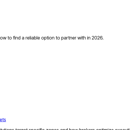
w to find a reliable option to partner with in 2026.
kets
itutions target specific zones and how brokers optimize executio