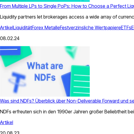
From Multiple LPs to Single PoPs: How to Choose a Perfect Liqu
Liquidity partners let brokerages access a wide array of currenc
Artikel
Liquidität
Forex
Metalle
Festverzinsliche Wertpapiere
ETFs
E
08.02.24
Was sind NDFs? Überblick über Non-Deliverable Forward und sei
NDFs erfreuten sich in den 1990er Jahren großer Beliebtheit 
Artikel
20.08.23