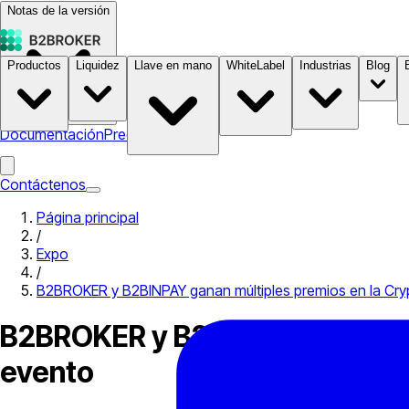
Notas de la versión
Productos
Liquidez
Llave en mano
WhiteLabel
Industrias
Blog
Documentación
Precios
B2STORE
Contáctenos
Página principal
/
Expo
/
B2BROKER y B2BINPAY ganan múltiples premios en la Cryp
B2BROKER y B2BINPAY ganan múl
evento