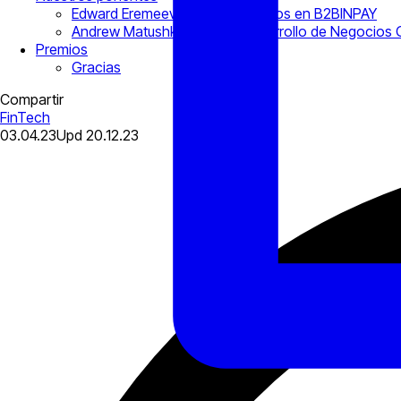
Edward Eremeev, jefe de Procesos en B2BINPAY
Andrew Matushkin, jefe de Desarrollo de Negocios 
Premios
Gracias
Compartir
FinTech
03.04.23
Upd
20.12.23