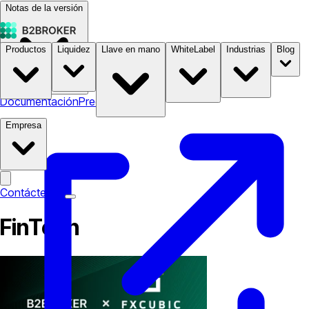
Notas de la versión
Productos
Liquidez
Llave en mano
WhiteLabel
Industrias
Blog
Documentación
Precios
B2STORE
Empresa
Contáctenos
FinTech