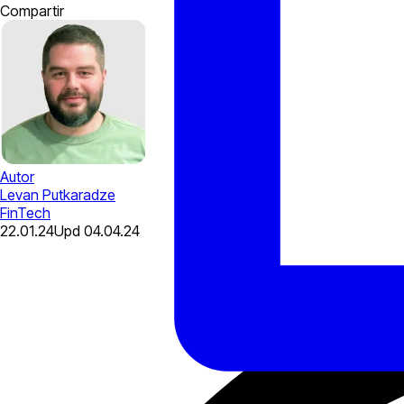
Compartir
Autor
Levan Putkaradze
FinTech
22.01.24
Upd
04.04.24