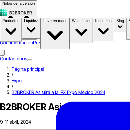
Notas de la versión
Productos
Liquidez
Llave en mano
WhiteLabel
Industrias
Blog
Documentación
Precios
B2STORE
Contáctenos
Página principal
/
Expo
/
B2BROKER Asistirá a la iFX Expo Mexico 2024
B2BROKER Asistirá a la iFX Ex
9-11 abril, 2024