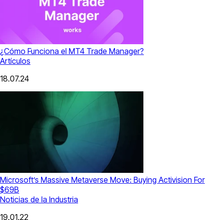
¿Cómo Funciona el MT4 Trade Manager?
Artículos
18.07.24
Microsoft’s Massive Metaverse Move: Buying Activision For
$69B
Noticias de la Industria
19.01.22