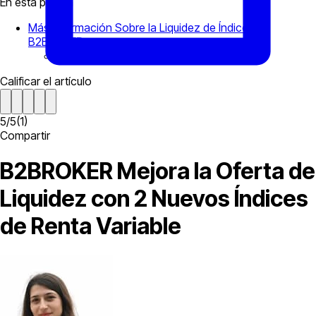
En esta página
Más Información Sobre la Liquidez de Índices de
B2BROKER
Comentarios Finales
Calificar el artículo
5
/
5
(
1
)
Compartir
B2BROKER Mejora la Oferta de
Liquidez con 2 Nuevos Índices
de Renta Variable