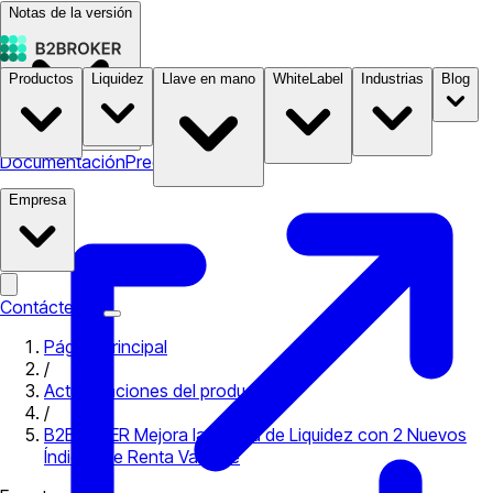
Notas de la versión
Productos
Liquidez
Llave en mano
WhiteLabel
Industrias
Blog
Documentación
Precios
B2STORE
Empresa
Contáctenos
Página principal
/
Actualizaciones del producto
/
B2BROKER Mejora la Oferta de Liquidez con 2 Nuevos
Índices de Renta Variable