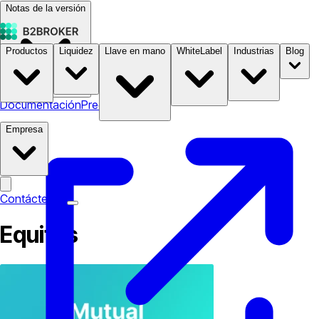
Notas de la versión
Productos
Liquidez
Llave en mano
WhiteLabel
Industrias
Blog
Documentación
Precios
B2STORE
Empresa
Contáctenos
Equites