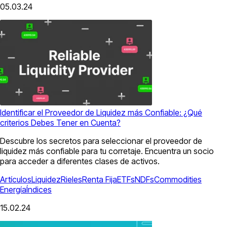
05.03.24
Identificar el Proveedor de Liquidez más Confiable: ¿Qué
criterios Debes Tener en Cuenta?
Descubre los secretos para seleccionar el proveedor de
liquidez más confiable para tu corretaje. Encuentra un socio
para acceder a diferentes clases de activos.
Artículos
Liquidez
Rieles
Renta Fija
ETFs
NDFs
Commodities
Energía
Índices
15.02.24