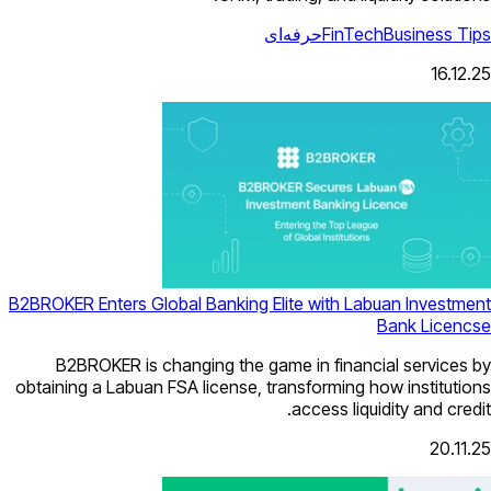
رفه‌ای
B2BROKER Enters Global Banking Elite 
B2BROKER is changing the game in
obtaining a Labuan FSA license, transf
acc