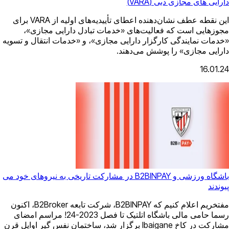
این نقطه عطف نشان‌دهنده اعطای تأییدیه‌های اولیه از VARA برای
‌های «خدمات تبادل دارایی مجازی»،
 دارایی مجازی»، و «خدمات انتقال و تسویه
می‌دهند.
باشگاه ورزشی و B2BINPAY در مشارکت تاریخی به نیروهای خود می
مفتخریم اعلام کنیم که B2BINPAY، شرکت تابعه B2Broker، اکنون
رسما حامی مالی باشگاه اتلتیک تا فصل 2023-24! مراسم امضای
مشارکت در کاخ Ibaigane برگزار شد، ساختمان نفس گیر اوایل قرن