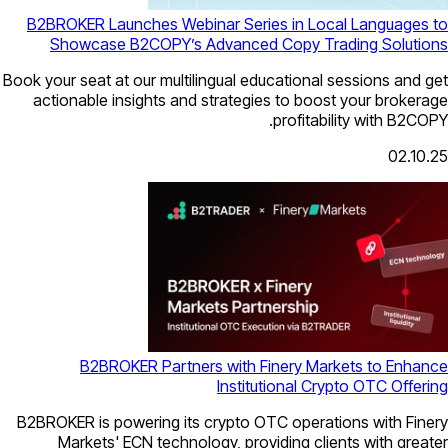
B2BROKER Launches Webinar Series 
Showcase B2COPY’s Advanced Co
Book your seat at our multilingual educa
actionable insights and strategies 
pr
B2BROKER Partners with Fine
Institutio
B2BROKER is powering its crypto OTC 
Markets' ECN technology, providi