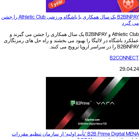
B2BINPAY یک سال همکاری با باشگاه ورزشی Athletic Club را جشن
Athletic Club و B2BINPAY یک سال همکاری را جشن می گیرند و
را بهبود می بخشند و راه حل های رمزنگاری
B2B Prime Digital MENA ‘تأیید اولیه’ از سازمان تنظیم مقررات