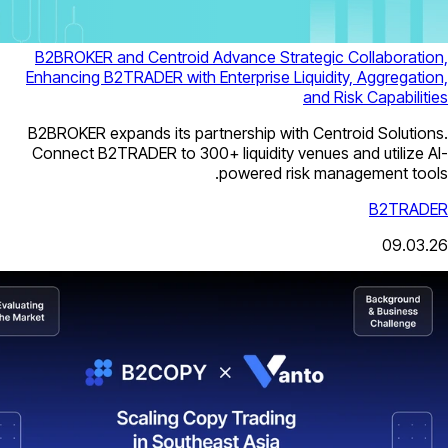
B2BROKER and Centroid Advance Str
Enhancing B2TRADER with Enterprise L
B2BROKER expands its partnership wi
Connect B2TRADER to 300+ liquidity 
powered r