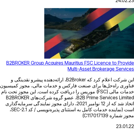
B2BROKER Group Acquires Mauritius F
Multi-As
این شرکت اعلام کرد که B2Broker، ارائه‌دهنده پیشرو نقدینگی و
صنعت فارکس و خدمات مالی، مجوز کمیسیون
لی (FSC) موریس را دریافت کرده است. این مجوز تحت نام
B2B Prime Services Limited، عضو گروه شرکت‌های B2BROKER
اتخاذ شد که از 12 نوامبر 2021، دارای مجوز نمایندگی سرمایه‌گذاری
است (نماینده خدمات کامل به استثنای پذیره‌نویسی / کد SEC-2.1،