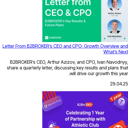
Letter From B2BROKER’s CEO and CPO
B2BROKER’s CEO, Arthur Azizov, an
share a quarterly letter, discussing ke
will d