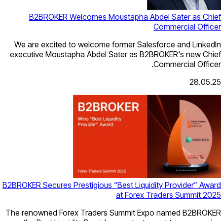
B2BROKER Welcomes Moustapha 
We are excited to welcome former S
executive Moustapha Abdel Sater as
B2BROKER Secures Prestigious “Best Liq
at For
The renowned Forex Traders Summit