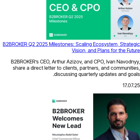
B2BROKER Q2 2025 Milestones: Scaling
Vision, 
B2BROKER’s CEO, Arthur Azizov, an
share a direct letter to clients, pa
discussing quart