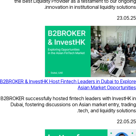
the Best Liquidity Provider as a t
innovation in institut
B2BROKER & InvestHK Host Fintech Leade
Asia
B2BROKER successfully hosted fintech le
Dubai, fostering discussions on Asia
tech