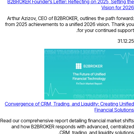
B2BROKER Founder’s Letter: Reflectin
Arthur Azizov, CEO of B2BROKER, outl
from 2025 achievements to a unified 
for 
Convergence of CRM, Trading, and Liqu
Read our comprehensive report detailing 
and how B2BROKER responds with 
CRM, trading,