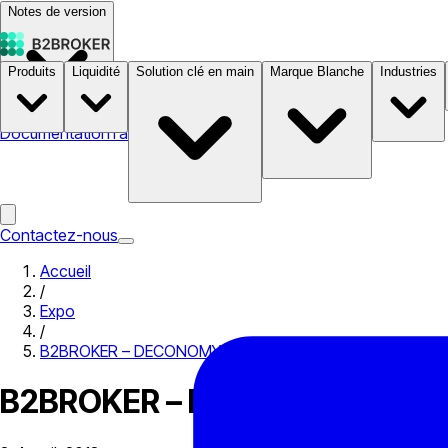
Notes de version
Produits
Liquidité
Solution clé en main
Marque Blanche
Industries
Documentation
Tarifs
B2STORE
Contactez-nous
Accueil
/
Expo
/
B2BROKER – DECONOMY 2018 Sponsor
B2BROKER – DECONOMY 2018