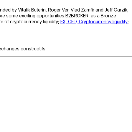
nded by Vitalik Buterin, Roger Ver, Vlad Zamfir and Jeff Garzik,
xplore some exciting opportunities.B2BROKER, as a Bronze
 of cryptocurrency liquidity;
FX, CFD, Cryptocurrency liquidity
;
échanges constructifs.