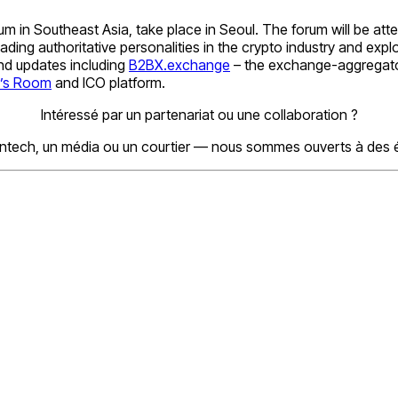
um in Southeast Asia, take place in Seoul. The forum will be atte
eading authoritative personalities in the crypto industry and e
and updates including
B2BX.exchange
– the exchange-aggregator
r’s Room
and ICO platform.
Intéressé par un partenariat ou une collaboration ?
ntech, un média ou un courtier — nous sommes ouverts à des 