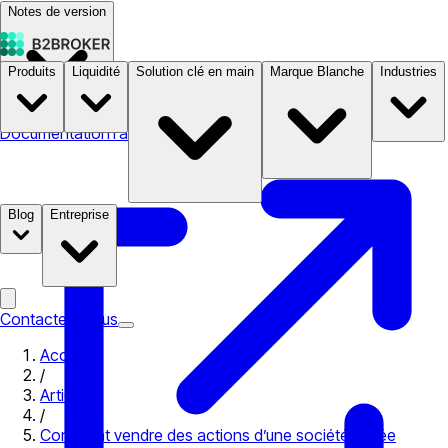
Notes de version
Produits
Liquidité
Solution clé en main
Marque Blanche
Industries
Documentation
Tarifs
B2STORE
Blog
Entreprise
Contactez-nous
Accueil
/
Articles
/
Comment vendre des actions d’une société privée