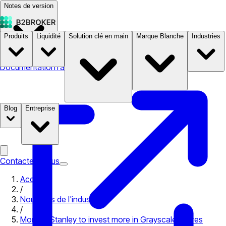
Notes de version
Produits
Liquidité
Solution clé en main
Marque Blanche
Industries
Documentation
Tarifs
B2STORE
Blog
Entreprise
Contactez-nous
Accueil
/
Nouvelles de l'industrie
/
Morgan Stanley to invest more in Grayscale shares