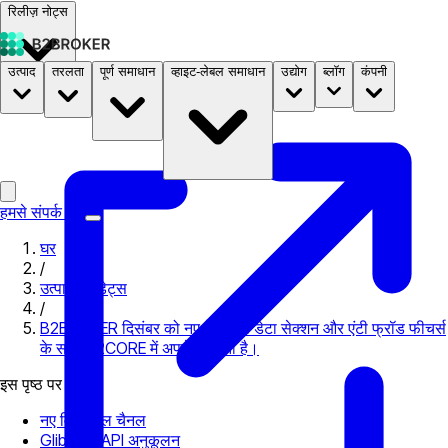
रिलीज़ नोट्स
उत्पाद
तरलता
पूर्ण समाधान
व्हाइट-लेबल समाधान
उद्योग
ब्लॉग
कंपनी
दस्तावेज़
मूल्य निर्धारण
B2STORE
हमसे संपर्क करें
घर
/
उत्पाद अपडेट्स
/
B2BROKER दिसंबर को नए केवाईसी डेटा सेक्शन और एंटी फ्रॉड फीचर्स
के साथ B2CORE में अपडेट करता है।
इस पृष्ठ पर
नए विदड्रॉल चैनल
Glibilling API अनुकूलन